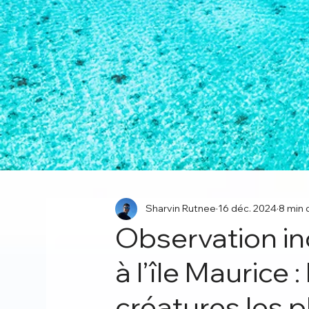
Sharvin Rutnee
16 déc. 2024
8 min 
Observation in
à l’île Maurice 
créatures les p